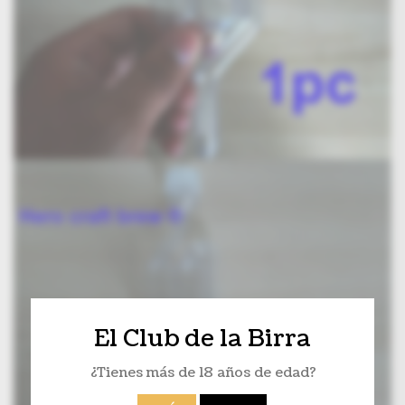
El Club de la Birra
¿Tienes más de 18 años de edad?