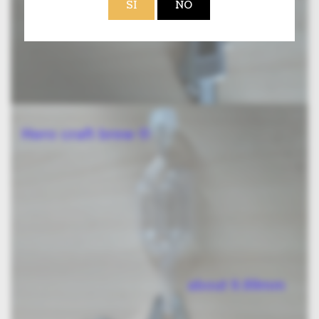
SÍ
NO